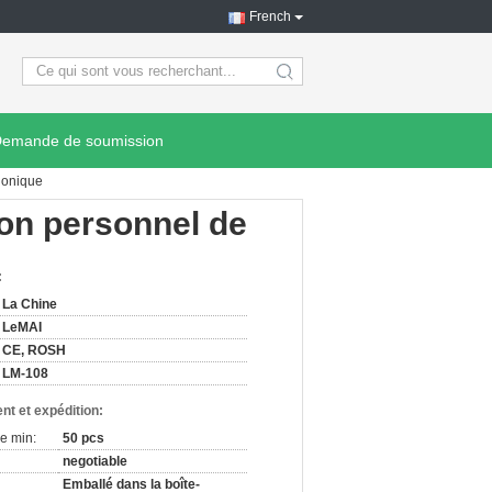
French
search
emande de soumission
 ionique
son personnel de
:
La Chine
LeMAI
CE, ROSH
LM-108
nt et expédition:
e min:
50 pcs
negotiable
Emballé dans la boîte-