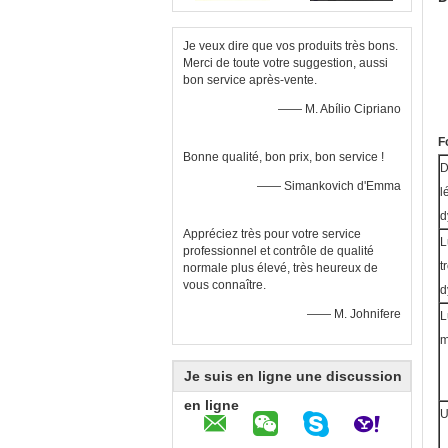
Je veux dire que vos produits très bons.
Merci de toute votre suggestion, aussi
bon service après-vente.
—— M. Abílio Cipriano
F
Bonne qualité, bon prix, bon service !
D
—— Simankovich d'Emma
l
d
Appréciez très pour votre service
L
professionnel et contrôle de qualité
t
normale plus élevé, très heureux de
vous connaître.
d
—— M. Johnifere
L
m
Je suis en ligne une discussion
en ligne
U