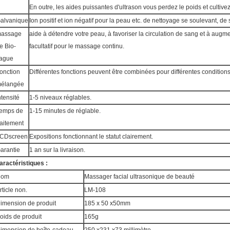
En outre, les aides puissantes d'ultrason vous perdez le poids et cultivez 
alvanique
Ion positif et ion négatif pour la peau etc. de nettoyage se soulevant, de
assage
aide à détendre votre peau, à favoriser la circulation de sang et à aug
e Bio-
facultatif pour le massage continu.
ague
onction
Différentes fonctions peuvent être combinées pour différentes conditions
élangée
ntensité
1-5 niveaux réglables.
emps de
1-15 minutes de réglable.
raitement
CDscreen
Expositions fonctionnant le statut clairement.
arantie
1 an sur la livraison.
aractéristiques :
Nom
Massager facial ultrasonique de beauté
rticle non.
LM-108
imension de produit
185 x 50 x50mm
oids de produit
165g