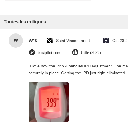
Toutes les critiques
W
W*s
Saint Vincent and the Grenadines
Oct 28.
trustpilot.com
Utile (8987)
"I love how the Pico 4 handles IPD adjustment. The manu
securely in place. Getting the IPD just right eliminated