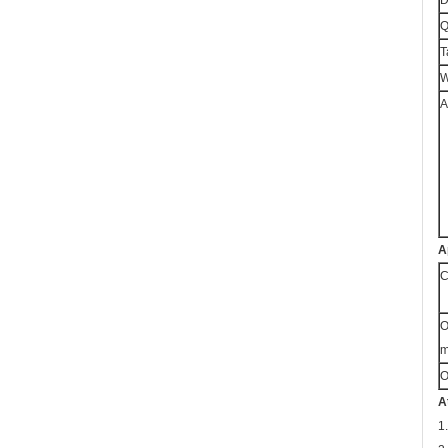
D
Q
T
W
A
A
C
O
m
O
A
1