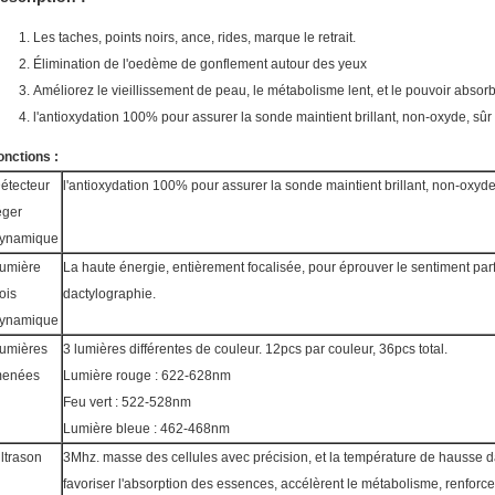
Les taches, points noirs, ance, rides, marque le retrait.
Élimination de l'oedème de gonflement autour des yeux
Améliorez le vieillissement de peau, le métabolisme lent, et le pouvoir absorb
l'antioxydation 100% pour assurer la sonde maintient brillant, non-oxyde, sûr 
onctions :
étecteur
l'antioxydation 100% pour assurer la sonde maintient brillant, non-oxyde 
éger
ynamique
umière
La haute énergie, entièrement focalisée, pour éprouver le sentiment parf
rois
dactylographie.
ynamique
umières
3 lumières différentes de couleur. 12pcs par couleur, 36pcs total.
enées
Lumière rouge : 622-628nm
Feu vert : 522-528nm
Lumière bleue : 462-468nm
ltrason
3Mhz. masse des cellules avec précision, et la température de hausse d
favoriser l'absorption des essences, accélèrent le métabolisme, renforce