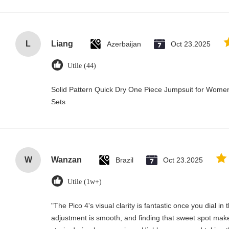
L
Liang
Azerbaijan
Oct 23.2025
Utile (44)
Solid Pattern Quick Dry One Piece Jumpsuit for Wo
Sets
W
Wanzan
Brazil
Oct 23.2025
Utile (1w+)
"The Pico 4's visual clarity is fantastic once you dial i
adjustment is smooth, and finding that sweet spot make