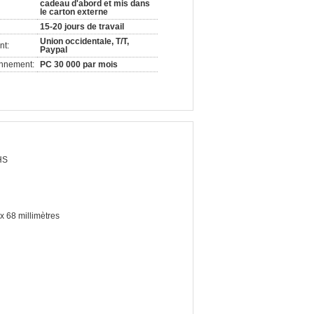
cadeau d'abord et mis dans
le carton externe
15-20 jours de travail
Union occidentale, T/T,
nt:
Paypal
onnement:
PC 30 000 par mois
HS
x 68 millimètres