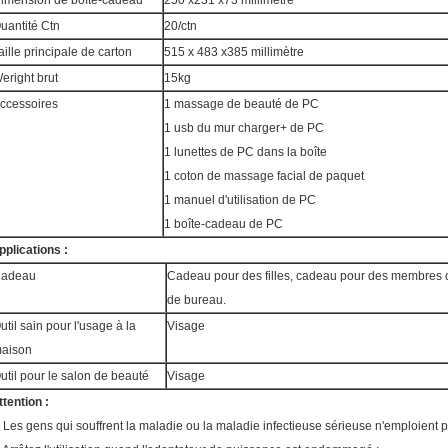
imension de boîte-cadeau
250 x231 x73 millimètre
uantité Ctn
20/ctn
aille principale de carton
515 x 483 x385 millimètre
eright brut
15kg
ccessoires
1 massage de beauté de PC
1 usb du mur charger+ de PC
1 lunettes de PC dans la boîte
1 coton de massage facial de paquet
1 manuel d'utilisation de PC
1 boîte-cadeau de PC
pplications :
adeau
Cadeau pour des filles, cadeau pour des membres
de bureau.
util sain pour l'usage à la
Visage
aison
util pour le salon de beauté
Visage
ttention :
. Les gens qui souffrent la maladie ou la maladie infectieuse sérieuse n'emploient p