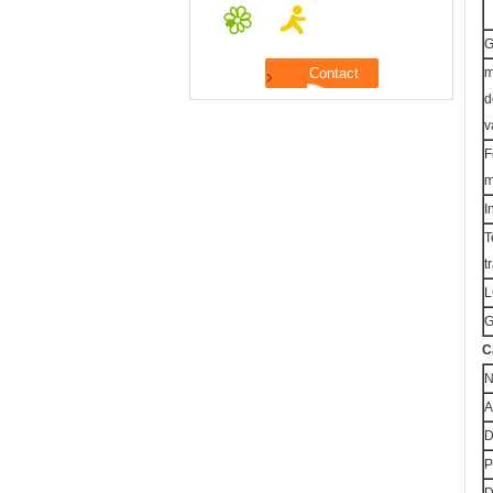
G
m
d
v
F
m
I
T
t
L
G
C
A
D
P