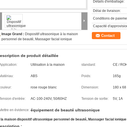
Détails d'emballage:
Délai de livraison:
Conditions de paieme
Capacité d'approvisi
Image Grand :
Dispositif ultrasonique à la maison
Contact
personnel de beauté, Massager facial ionique
escription de produit détaillée
Application:
Utilisation à la maison
standard:
CE / RO
Matériau:
ABS
Poids:
165g
couleur:
rose rouge blanc
Dimension:
180 x 68 
Tension d'entrée:
AC-100-240V, 50/60HZ
Tension de sortie:
5V, 1A
équipement de beauté ultrasonique
Mettre en évidence:
 la maison dispositif ultrasonique personnel de beauté, Massager facial ionique
escription :