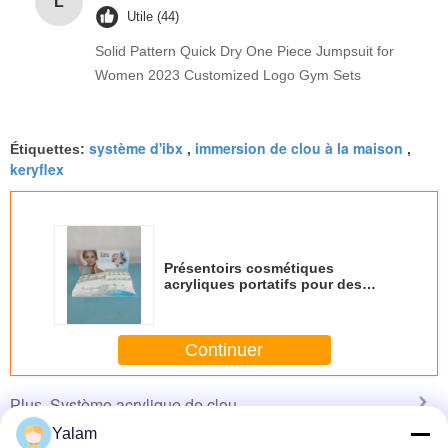
L
Utile (44)
Solid Pattern Quick Dry One Piece Jumpsuit for
Women 2023 Customized Logo Gym Sets
système d'ibx
immersion de clou à la maison
Étiquettes:
,
,
keryflex
Présentoirs cosmétiques
acryliques portatifs pour des
cosmétiques de vernis à ongles
Continuer
Système acrylique de clou
Plus
Yalam