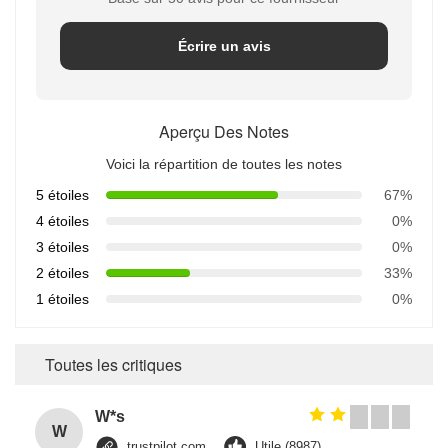
Écrire un avis
Aperçu Des Notes
Voici la répartition de toutes les notes
5 étoiles
67%
4 étoiles
0%
3 étoiles
0%
2 étoiles
33%
1 étoiles
0%
Toutes les critiques
W*s
W
trustpilot.com
Utile (8987)