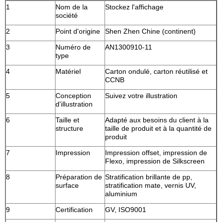
1
Nom de la
Stockez l'affichage
société
2
Point d'origine
Shen Zhen Chine (continent)
3
Numéro de
AN1300910-11
type
4
Matériel
Carton ondulé, carton réutilisé et
CCNB
5
Conception
Suivez votre illustration
d'illustration
6
Taille et
Adapté aux besoins du client à la
structure
taille de produit et à la quantité de
produit
7
Impression
Impression offset, impression de
Flexo, impression de Silkscreen
8
Préparation de
Stratification brillante de pp,
surface
stratification mate, vernis UV,
aluminium
9
Certification
GV, ISO9001