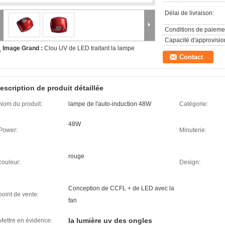
Délai de livraison:
Conditions de paieme
Capacité d'approvisi
Image Grand :
Clou UV de LED traitant la lampe
Contact
escription de produit détaillée
Nom du produit:
lampe de l'auto-induction 48W
Catégorie:
48W
Power:
Minuterie:
rouge
couleur:
Design:
Conception de CCFL + de LED avec la
point de vente:
fan
la lumière uv des ongles
Mettre en évidence: