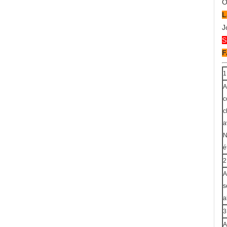
O
L
J
S
F
1
A
c
c
a
N
é
2
A
s
a
3
A