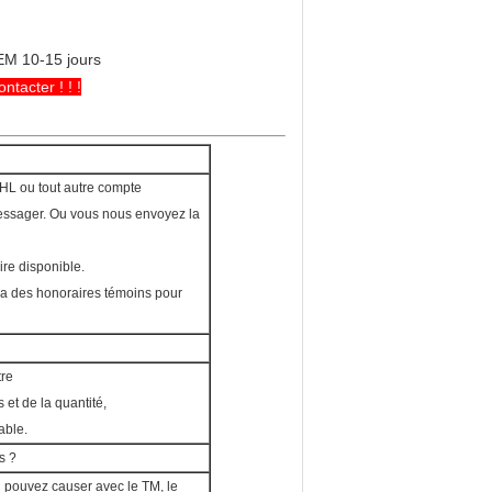
OEM 10-15 jours
tacter ! ! !
HL ou tout autre compte
e messager. Ou vous nous envoyez la
re disponible.
ra des honoraires témoins pour
tre
et de la quantité,
able.
s ?
u pouvez causer avec le TM, le