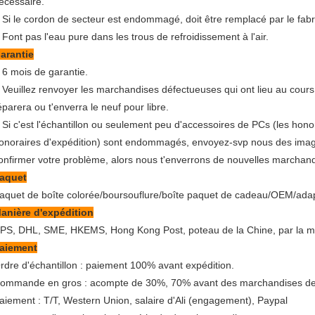
écessaire.
Si le cordon de secteur est endommagé, doit être remplacé par le fabric
.
Font pas l'eau pure dans les trous de refroidissement à l'air.
.
arantie
6 mois de garantie.
.
Veuillez renvoyer les marchandises défectueuses qui ont lieu au cours
.
éparera ou t'enverra le neuf pour libre.
Si c'est l'échantillon ou seulement peu d'accessoires de PCs (les hon
.
onoraires d'expédition) sont endommagés, envoyez-svp nous des images
onfirmer votre problème, alors nous t'enverrons de nouvelles marchandi
aquet
aquet de boîte colorée/boursouflure/boîte paquet de cadeau/OEM/adap
anière d'expédition
PS, DHL, SME, HKEMS, Hong Kong Post, poteau de la Chine, par la me
aiement
rdre d'échantillon : paiement 100% avant expédition.
ommande en gros : acompte de 30%, 70% avant des marchandises de l
aiement : T/T, Western Union, salaire d'Ali (engagement), Paypal