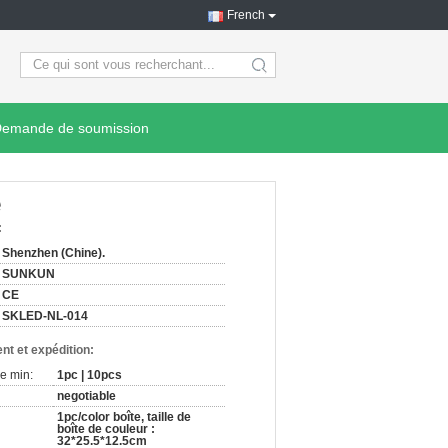
French
search
emande de soumission
e
:
Shenzhen (Chine).
SUNKUN
CE
SKLED-NL-014
nt et expédition:
e min:
1pc | 10pcs
negotiable
1pc/color boîte, taille de
boîte de couleur :
32*25.5*12.5cm