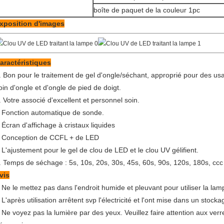
boîte de paquet de la couleur 1pc
xposition d'images
aractéristiques
. Bon pour le traitement de gel d'ongle/séchant, approprié pour des us
oin d'ongle et d'ongle de pied de doigt.
. Votre associé d'excellent et personnel soin.
Fonction automatique de sonde.
.
Écran d'affichage à cristaux liquides
.
Conception de CCFL + de LED
.
L'ajustement pour le gel de clou de LED et le clou UV gélifient.
.
. Temps de séchage : 5s, 10s, 20s, 30s, 45s, 60s, 90s, 120s, 180s, ccc
vis
Ne le mettez pas dans l'endroit humide et pleuvant pour utiliser la la
.
L'après utilisation arrêtent svp l'électricité et l'ont mise dans un stock
.
Ne voyez pas la lumière par des yeux. Veuillez faire attention aux ver
.