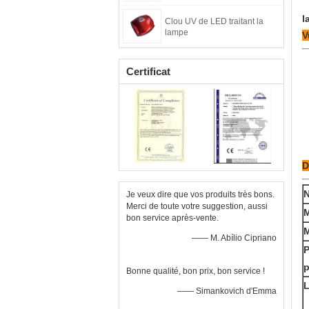
l
Clou UV de LED traitant la
lampe
V
Certificat
D
N
Je veux dire que vos produits très bons.
Merci de toute votre suggestion, aussi
bon service après-vente.
M
—— M. Abílio Cipriano
P
p
Bonne qualité, bon prix, bon service !
L
—— Simankovich d'Emma