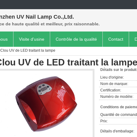
nzhen UV Nail Lamp Co.,Ltd.
ce de haute qualité et meilleur, prix raisonnable.
nous
Visite d'usine
Contrôle de la qualité
Contact
D
Clou UV de LED traitant la lampe
lou UV de LED traitant la lamp
Détails sur le produit
Lieu d'origine:
Nom de marque:
Certification:
Numéro de modèle:
Conditions de paieme
Quantité de command
Prix:
Détails d'emballage: