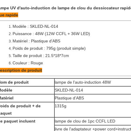
ampe UV d'auto-induction de lampe de clou du dessiccateur rapid
ue rapide
Modèle : SKLED-NL-014
1.
Puissance : 48W (12W CCFL + 36W LED)
2.
Matériel : Plastique d'ABS
3.
Poids de produit : 795g (produit simple)
4.
Taille de produit : 21.5*18*7cm
5.
Couleur : Rouge
6.
escription de produit
om de produit
lampe de l'auto-induction 48W
Modèle
SKLED-NL-014
atériel
Plastique d'ABS
oids de produit + de
1315g
aquet
e paquet incluent
lampe de clou de 1pc CCFL LED
livre de l'adaptateur +power cord+instru