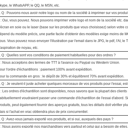
kype, le WhatsAPP, le QQ, le MSN, etc.
. Q : Pouvons-nous avoir notre logo ou nom de la société à imprimer sur vos produ
 : Oui, vous pouvez. Nous pouvons imprimer votre logo et nom de la société etc. da
'écran en soie ou le laser (base sur les produits que vous choisissez) selon votre co
épend du modèle précis, une partie facile d'obtenir des modèles exige moins de M
ous. Vous pouvez nous envoyer l'illustration par l'email dans le JPG, le pdf, l'AI, le TIF
'aspiration de noyau, etc.
. Q : Quelles sont vos conditions de paiement habituelles pour des ordres ?
 : Nous acceptons des termes de TTT à l'avance ou Paypal ou Western Union.
our l'ordre d'échantillons : paiement 100% avant expédition.
our la commande en gros : le dépôt de 30% et équilibrent 70% avant expédition.
. Q : Je veulent-il juste acheter quelques morceaux de vos produits pour l'essai, est
 : Les ordres d'échantillon sont disponibles, nous savons que la plupart des clients s'
abituellement voudraient passer une commande d'échantillon de l'essai d'abord. Si
roduits, peut également fournir des aperçus gratuits, tous les détails doit vérifier pl
ais si l'achat en vrac obtiendra plus de prix concurrentiel.
. Q : Avez-vous jamais exporté vos produits, et si oui, auxquels des pays ?
 : Nous avons exporté nos marchandises vers partout et celui qui a besoin de elles.