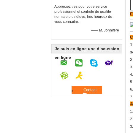
Appréciez très pour votre service
professionnel et contrôle de qualité
E
normale plus élevé, très heureux de
vous connaître.
—— M. Johnifere
C
1
Je suis en ligne une discussion
s
en ligne
2
3
4
5
6
7
A
1
2
3