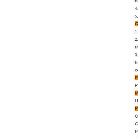
n
4
5
G
1
2
r
3
h
c
P
P
M
U
P
O
C
P