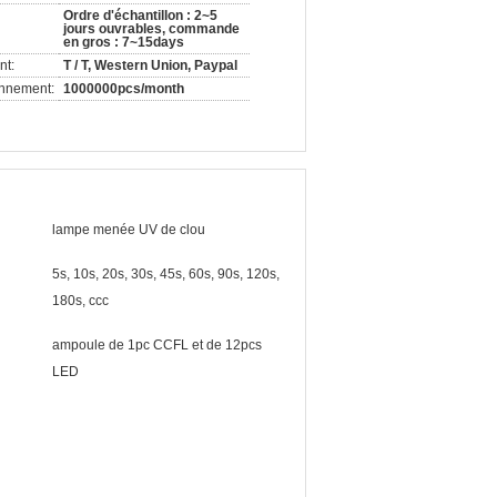
Ordre d'échantillon : 2~5
jours ouvrables, commande
en gros : 7~15days
nt:
T / T, Western Union, Paypal
onnement:
1000000pcs/month
lampe menée UV de clou
5s, 10s, 20s, 30s, 45s, 60s, 90s, 120s,
180s, ccc
ampoule de 1pc CCFL et de 12pcs
LED