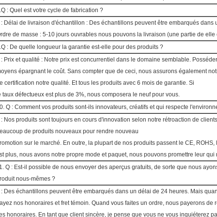
.Q : Quel est votre cycle de fabrication ?
 : Délai de livraison d'échantillon : Des échantillons peuvent être embarqués dans 
rdre de masse : 5-10 jours ouvrables nous pouvons la livraison (une partie de ell
.Q : De quelle longueur la garantie est-elle pour des produits ?
 : Prix et qualité : Notre prix est concurrentiel dans le domaine semblable. Posséder
oyens épargnant le coût. Sans compter que de ceci, nous assurons également no
e certification notre qualité. Et tous les produits avec 6 mois de garantie. Si
e taux défectueux est plus de 3%, nous composera le neuf pour vous.
0. Q : Comment vos produits sont-ils innovateurs, créatifs et qui respecte l'environ
 : Nos produits sont toujours en cours d'innovation selon notre rétroaction de client
eaucoup de produits nouveaux pour rendre nouveau
romotion sur le marché. En outre, la plupart de nos produits passent le CE, ROHS, F
st plus, nous avons notre propre mode et paquet, nous pouvons promettre leur qui 
1. Q : Est-il possible de nous envoyer des aperçus gratuits, de sorte que nous ayo
roduit nous-mêmes ?
 : Des échantillons peuvent être embarqués dans un délai de 24 heures. Mais quant
ayez nos honoraires et fret témoin. Quand vous faites un ordre, nous payerons de r
es honoraires. En tant que client sincère, je pense que vous ne vous inquiéterez pa