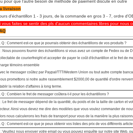
u pour que l'autre besoin de méthode de paiement discute en outre
a livraison
ours d'échantillon 1 - 3 jours, de la commande en gros 3 - 7, ordre d'
i vous faites se sentir des pls d'aucun commentaires libres pour nous con
AQ
. Q : Comment est-ce que je pourrais obtenir des échantillons de vos produits ?
 : Nous pouvons fournir des échantillons si vous avez un compte de Fedex ou de D
ollectable de courierfreight et accepter de payer le coût d'échantillon et le fret d
harge témoins ensemble
vec le messager coûtez par Paypal/TTT/Western Union ou tout autre compte bancai
ous promettons si notre autre rassemblement $2000,00 de quantité d'ordre renver
tablir la relation d'affaires à long terme.
. Q : Combien le fret de messager coûtera-t-il pour les échantillons ?
 : Le fret de messager dépend de la quantité, du poids et de la taille de carton et vo
ecteur. Ainsi vous devez me dire des modèles que vous voulez commander de nous 
lors nous calculerons les frais de transport pour vous de la manière la plus raisonn
. Q : Comment est-ce que je peux obtenir vos listes des prix de vos différents article
 : Veuillez nous envoyer votre email ou vous pouvez enquête sur notre site Web, o