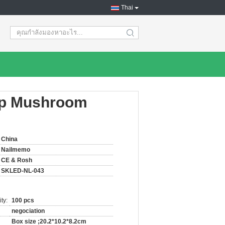
Thai
search
mp Mushroom
China
Nailmemo
CE & Rosh
SKLED-NL-043
ty:
100 pcs
negociation
Box size ;20.2*10.2*8.2cm