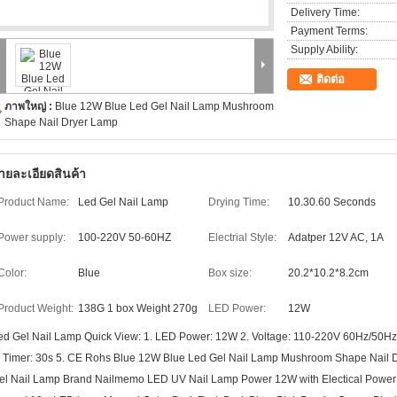
Delivery Time:
Payment Terms:
Supply Ability:
ติดต่อ
ภาพใหญ่ :
Blue 12W Blue Led Gel Nail Lamp Mushroom
Shape Nail Dryer Lamp
ายละเอียดสินค้า
Product Name:
Led Gel Nail Lamp
Drying Time:
10.30.60 Seconds
Power supply:
100-220V 50-60HZ
Electrial Style:
Adatper 12V AC, 1A
Color:
Blue
Box size:
20.2*10.2*8.2cm
Product Weight:
138G 1 box Weight 270g
LED Power:
12W
ed Gel Nail Lamp Quick View: 1. LED Power: 12W 2. Voltage: 110-220V 60Hz/50Hz 3
. Timer: 30s 5. CE Rohs Blue 12W Blue Led Gel Nail Lamp Mushroom Shape Nail 
el Nail Lamp Brand Nailmemo LED UV Nail Lamp Power 12W with Electical Powe