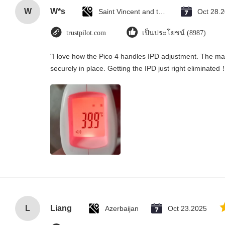
W
W*s
Saint Vincent and the Grenadines
Oct 28.
trustpilot.com
เป็นประโยชน์ (8987)
"I love how the Pico 4 handles IPD adjustment. The manu
securely in place. Getting the IPD just right eliminated
L
Liang
Azerbaijan
Oct 23.2025