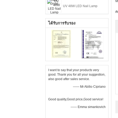
M
UV 48W LED Nail Lamp
ก
ได้รับการรับรอง
I want to say that your products very
good. Thank you for all your suggestion,
also good after sales service.
—— Mr Abílio Cipriano
Good quality,Good price,Good service!
—— Emma simankovich