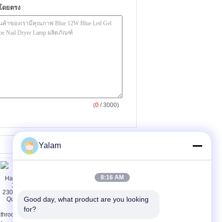
าโดยตรง
(
0
/ 3000)
Yalam
8:16 AM
Good day, what product are you looking 
for?
throom Quartz
Warehouses Quartz