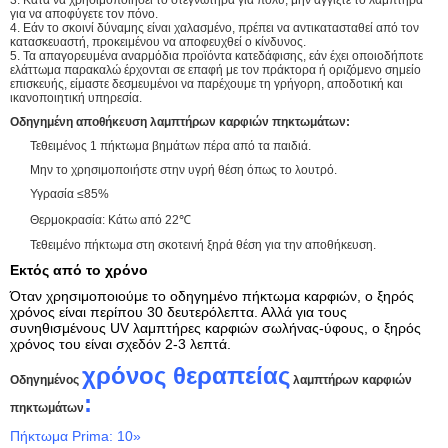
3. Κατά να χρησιμοποιήσει το στεγνωτήρα για πολύ, μην αγγίξτε το λαμπτήρα
για να αποφύγετε τον πόνο.
4. Εάν το σκοινί δύναμης είναι χαλασμένο, πρέπει να αντικατασταθεί από τον
κατασκευαστή, προκειμένου να αποφευχθεί ο κίνδυνος.
5. Τα απαγορευμένα αναρμόδια προϊόντα κατεδάφισης, εάν έχει οποιοδήποτε
ελάττωμα παρακαλώ έρχονται σε επαφή με τον πράκτορα ή οριζόμενο σημείο
επισκευής, είμαστε δεσμευμένοι να παρέχουμε τη γρήγορη, αποδοτική και
ικανοποιητική υπηρεσία.
Οδηγημένη αποθήκευση λαμπτήρων καρφιών πηκτωμάτων:
Τεθειμένος 1 πήκτωμα βημάτων πέρα από τα παιδιά.
Μην το χρησιμοποιήστε στην υγρή θέση όπως το λουτρό.
Υγρασία ≤85%
Θερμοκρασία: Κάτω από 22℃
Τεθειμένο πήκτωμα στη σκοτεινή ξηρά θέση για την αποθήκευση.
Εκτός από το χρόνο
Όταν χρησιμοποιούμε το οδηγημένο πήκτωμα καρφιών, ο ξηρός
χρόνος είναι περίπου 30 δευτερόλεπτα. Αλλά για τους
συνηθισμένους UV λαμπτήρες καρφιών σωλήνας-ύφους, ο ξηρός
χρόνος του είναι σχεδόν 2-3 λεπτά.
χρόνος θεραπείας
Οδηγημένος
λαμπτήρων καρφιών
:
πηκτωμάτων
Πήκτωμα Prima: 10»