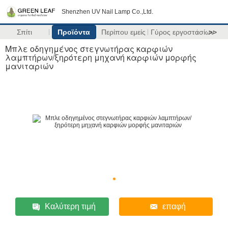
Shenzhen UV Nail Lamp Co.,Ltd.
Σπίτι
Προϊόντα
Περίπου εμείς
Γύρος εργοστασίων
>>
Μπλε οδηγημένος στεγνωτήρας καρφιών
λαμπτήρων/ξηρότερη μηχανή καρφιών μορφής
μανιταριών
Καλύτερη τιμή
επαφή