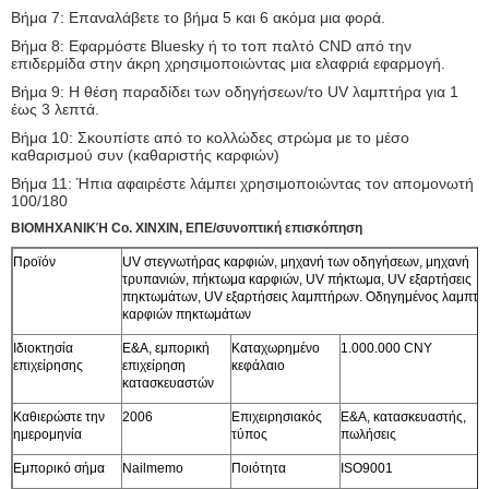
Βήμα 7: Επαναλάβετε το βήμα 5 και 6 ακόμα μια φορά.
Βήμα 8: Εφαρμόστε Bluesky ή το τοπ παλτό CND από την
επιδερμίδα στην άκρη χρησιμοποιώντας μια ελαφριά εφαρμογή.
Βήμα 9: Η θέση παραδίδει των οδηγήσεων/το UV λαμπτήρα για 1
έως 3 λεπτά.
Βήμα 10: Σκουπίστε από το κολλώδες στρώμα με το μέσο
καθαρισμού συν (καθαριστής καρφιών)
Βήμα 11: Ήπια αφαιρέστε λάμπει χρησιμοποιώντας τον απομονωτή
100/180
ΒΙΟΜΗΧΑΝΙΚΉ Co. XINXIN, ΕΠΕ/συνοπτική επισκόπηση
Προϊόν
UV στεγνωτήρας καρφιών, μηχανή των οδηγήσεων, μηχανή
τρυπανιών, πήκτωμα καρφιών, UV πήκτωμα, UV εξαρτήσεις
πηκτωμάτων, UV εξαρτήσεις λαμπτήρων. Οδηγημένος λαμπτή
καρφιών πηκτωμάτων
Ιδιοκτησία
Ε&Α, εμπορική
Καταχωρημένο
1.000.000 CNY
επιχείρησης
επιχείρηση
κεφάλαιο
κατασκευαστών
Καθιερώστε την
2006
Επιχειρησιακός
Ε&Α, κατασκευαστής,
ημερομηνία
τύπος
πωλήσεις
Εμπορικό σήμα
Nailmemo
Ποιότητα
ISO9001