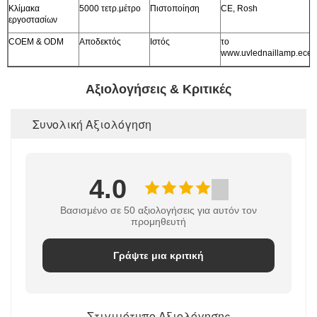
Κλίμακα
5000 τετρ.μέτρο
Πιστοποίηση
CE, Rosh
εργοστασίων
COEM & ODM
Αποδεκτός
Ιστός
το
www.uvlednaillamp.ecer
Αξιολογήσεις & Κριτικές
Συνολική Αξιολόγηση
4.0
Βασισμένο σε 50 αξιολογήσεις για αυτόν τον
προμηθευτή
Γράψτε μια κριτική
Στιγμιότυπο Αξιολόγησης