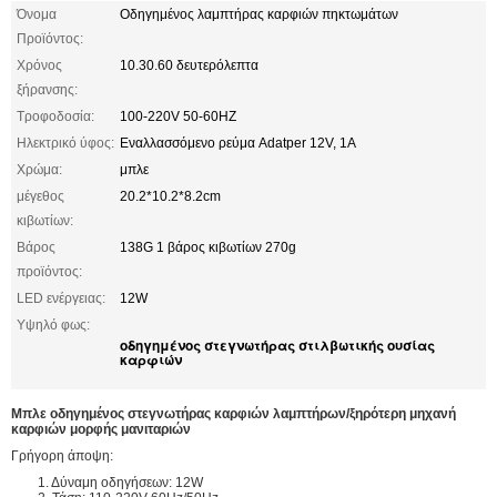
Όνομα
Οδηγημένος λαμπτήρας καρφιών πηκτωμάτων
Προϊόντος:
Χρόνος
10.30.60 δευτερόλεπτα
ξήρανσης:
Τροφοδοσία:
100-220V 50-60HZ
Ηλεκτρικό ύφος:
Εναλλασσόμενο ρεύμα Adatper 12V, 1A
Χρώμα:
μπλε
μέγεθος
20.2*10.2*8.2cm
κιβωτίων:
Βάρος
138G 1 βάρος κιβωτίων 270g
προϊόντος:
LED ενέργειας:
12W
Υψηλό φως:
οδηγημένος στεγνωτήρας στιλβωτικής ουσίας
καρφιών
Μπλε οδηγημένος στεγνωτήρας καρφιών λαμπτήρων/ξηρότερη μηχανή
καρφιών μορφής μανιταριών
Γρήγορη άποψη:
1. Δύναμη οδηγήσεων: 12W