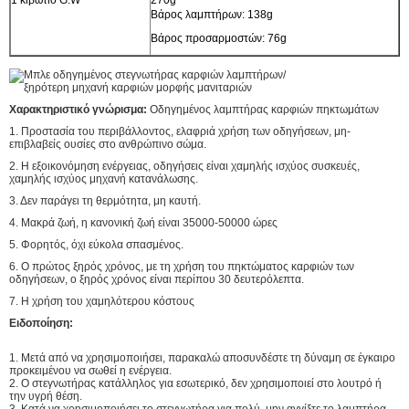
1 κιβώτιο G.W
270g
Βάρος λαμπτήρων: 138g
Βάρος προσαρμοστών: 76g
Χαρακτηριστικό γνώρισμα:
Οδηγημένος λαμπτήρας καρφιών πηκτωμάτων
1. Προστασία του περιβάλλοντος, ελαφριά χρήση των οδηγήσεων, μη-
επιβλαβείς ουσίες στο ανθρώπινο σώμα.
2. Η εξοικονόμηση ενέργειας, οδηγήσεις είναι χαμηλής ισχύος συσκευές,
χαμηλής ισχύος μηχανή κατανάλωσης.
3. Δεν παράγει τη θερμότητα, μη καυτή.
4. Μακρά ζωή, η κανονική ζωή είναι 35000-50000 ώρες
5. Φορητός, όχι εύκολα σπασμένος.
6. Ο πρώτος ξηρός χρόνος, με τη χρήση του πηκτώματος καρφιών των
οδηγήσεων, ο ξηρός χρόνος είναι περίπου 30 δευτερόλεπτα.
7. Η χρήση του χαμηλότερου κόστους
Ειδοποίηση:
1. Μετά από να χρησιμοποιήσει, παρακαλώ αποσυνδέστε τη δύναμη σε έγκαιρο
προκειμένου να σωθεί η ενέργεια.
2. Ο στεγνωτήρας κατάλληλος για εσωτερικό, δεν χρησιμοποιεί στο λουτρό ή
την υγρή θέση.