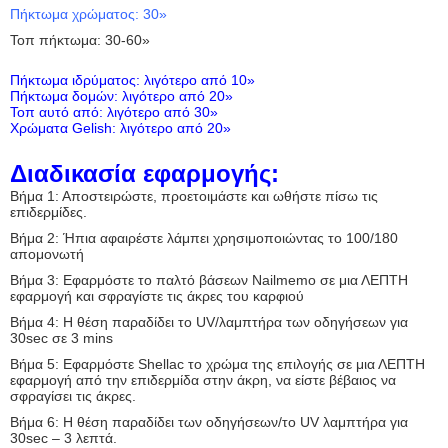
Πήκτωμα χρώματος: 30»
Τοπ πήκτωμα: 30-60»
Πήκτωμα ιδρύματος: λιγότερο από 10»
Πήκτωμα δομών: λιγότερο από 20»
Τοπ αυτό από: λιγότερο από 30»
Χρώματα Gelish: λιγότερο από 20»
Διαδικασία εφαρμογής:
Βήμα 1: Αποστειρώστε, προετοιμάστε και ωθήστε πίσω τις
επιδερμίδες.
Βήμα 2: Ήπια αφαιρέστε λάμπει χρησιμοποιώντας το 100/180
απομονωτή
Βήμα 3: Εφαρμόστε το παλτό βάσεων Nailmemo σε μια ΛΕΠΤΗ
εφαρμογή και σφραγίστε τις άκρες του καρφιού
Βήμα 4: Η θέση παραδίδει το UV/λαμπτήρα των οδηγήσεων για
30sec σε 3 mins
Βήμα 5: Εφαρμόστε Shellac το χρώμα της επιλογής σε μια ΛΕΠΤΗ
εφαρμογή από την επιδερμίδα στην άκρη, να είστε βέβαιος να
σφραγίσει τις άκρες.
Βήμα 6: Η θέση παραδίδει των οδηγήσεων/το UV λαμπτήρα για
30sec – 3 λεπτά.