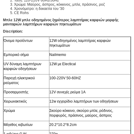
2. Τάση: 110-220V 60Hz/50Hz
3. Χρώμα: Μαύρος, άσπρος, κόκκινος, μπλε, πράσινος, ροζ
4. Χρονόμετρο: η δεκαετία του '30
5. CE Rohs
Μπλε 12W μπλε οδηγημένος ξηρότερος λαμπτήρας καρφιών μορφής
μανιταριών λαμπτήρων καρφιών πηκτωμάτων
Discription:
Όνομα προϊόντων
12W οδηγημένος λαμπτήρας καρφιών
πηκτωμάτων
Εμπορικό σήμα
Nailmemo
UV δύναμη λαμπτήρων
12W με Electical
καρφιών οδηγήσεων
Παροχή ηλεκτρικού
100-220V 50-60HZ
ρεύματος
Προσαρμοστής
12V συνεχές ρεύμα 1A
Χειρωνακτικός
12w εγχειρίδιο λαμπτήρων των οδηγήσεων
Χρώμα
Σκούρο κόκκινο, σκούρο μπλε, ρόδινος,
πορφυρός, πράσινος, μαύρος, άσπρος
Μέγεθος κιβωτίων
20.2*10.2*8.2cm