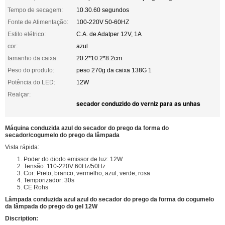
Tempo de secagem:
10.30.60 segundos
Fonte de Alimentação:
100-220V 50-60HZ
Estilo elétrico:
C.A. de Adatper 12V, 1A
cor:
azul
tamanho da caixa:
20.2*10.2*8.2cm
Peso do produto:
peso 270g da caixa 138G 1
Potência do LED:
12W
Realçar:
secador conduzido do verniz para as unhas
Máquina conduzida azul do secador do prego da forma do
secador/cogumelo do prego da lâmpada
Vista rápida:
1. Poder do diodo emissor de luz: 12W
2. Tensão: 110-220V 60Hz/50Hz
3. Cor: Preto, branco, vermelho, azul, verde, rosa
4. Temporizador: 30s
5. CE Rohs
Lâmpada conduzida azul azul do secador do prego da forma do cogumelo
da lâmpada do prego do gel 12W
Discription: