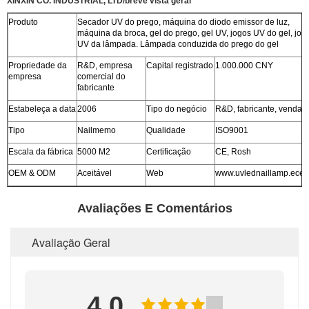
XINXIN CO. INDUSTRIAL, LTD/breve vista geral
Produto
Secador UV do prego, máquina do diodo emissor de luz,
máquina da broca, gel do prego, gel UV, jogos UV do gel, jog
UV da lâmpada. Lâmpada conduzida do prego do gel
Propriedade da
R&D, empresa
Capital registrado
1.000.000 CNY
empresa
comercial do
fabricante
Estabeleça a data
2006
Tipo do negócio
R&D, fabricante, vendas
Tipo
Nailmemo
Qualidade
ISO9001
Escala da fábrica
5000 M2
Certificação
CE, Rosh
OEM & ODM
Aceitável
Web
www.uvlednaillamp.ecer
Avaliações E Comentários
Avaliação Geral
4.0