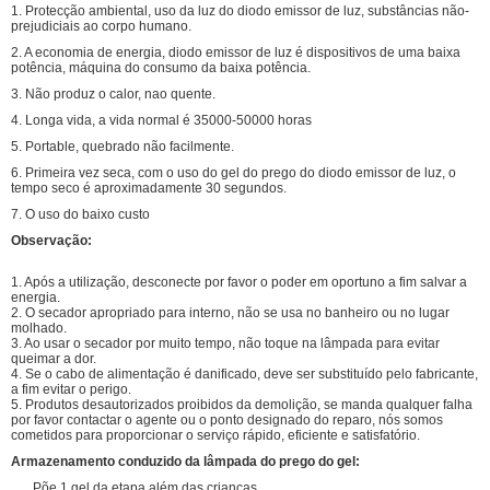
1. Protecção ambiental, uso da luz do diodo emissor de luz, substâncias não-
prejudiciais ao corpo humano.
2. A economia de energia, diodo emissor de luz é dispositivos de uma baixa
potência, máquina do consumo da baixa potência.
3. Não produz o calor, nao quente.
4. Longa vida, a vida normal é 35000-50000 horas
5. Portable, quebrado não facilmente.
6. Primeira vez seca, com o uso do gel do prego do diodo emissor de luz, o
tempo seco é aproximadamente 30 segundos.
7. O uso do baixo custo
Observação:
1. Após a utilização, desconecte por favor o poder em oportuno a fim salvar a
energia.
2. O secador apropriado para interno, não se usa no banheiro ou no lugar
molhado.
3. Ao usar o secador por muito tempo, não toque na lâmpada para evitar
queimar a dor.
4. Se o cabo de alimentação é danificado, deve ser substituído pelo fabricante,
a fim evitar o perigo.
5. Produtos desautorizados proibidos da demolição, se manda qualquer falha
por favor contactar o agente ou o ponto designado do reparo, nós somos
cometidos para proporcionar o serviço rápido, eficiente e satisfatório.
Armazenamento conduzido da lâmpada do prego do gel:
Põe 1 gel da etapa além das crianças.