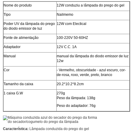
Nome do produto
12W conduziu a lâmpada do prego do gel
Tipo
Nailmemo
Poder UV da lâmpada do prego
12W com Electical
do diodo emissor de luz
Fonte de alimentação
100-220V 50-60HZ
Adaptador
12V C.C. 1A
Manual
manual da lâmpada do diodo emissor de luz
12w
Cor
- Vermelho, obscuridade - azul escuro, cor-
de-rosa, roxo, verde, preto, branco
Tamanho da caixa
20.2*10.2*8.2cm
1 caixa G.W
270g
Peso da lâmpada: 138g
Peso do adaptador: 76g
Característica:
Lâmpada conduzida do prego do gel