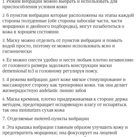
Режим вибрации можно выбрать и использовать для
1.
приспособления условия кожи
6 пунктов вибрации которые расположены на этапы каждой
2.
стороны полуденные (обе стороны subocular части, части
морщинки и двойного подбородка), могут позаботиться о
кожа в хорошем состоянии
Маску можно отделить от пунктов вибрации и помыть
3.
водой просто, поэтому ее можно использовать ясно и
гигиенически
Ее можно снести удобно и нести любым плотно независимо
4.
от головного размера задолжать конструкции маски
demensional to3 и головному регулируя поясу.
4 режима вибрации дают коже мягкое стимулирование и
5.
массажируют сторону как тренировки кожи. так она делает
жизнерадостную andelastic
линию забоя
Маска кремния, плотно придерживаемая к стороне держа
6.
методом, предотвращает испаряющую влагу от испаряться.
так она moisturizes сухая кожа
7. Отделяемые motered-пункты вибрации
Эта крышка вибрации главным образом улучшить кожу и
8.
предотвратить морщинки; она фокусирует на лицевой