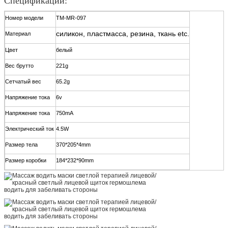
Спецификации:
Номер модели
TM-MR-097
силикон, пластмасса, резина, ткань etc.
Материал
Цвет
белый
Вес брутто
221g
Сетчатый вес
65.2g
Напряжение тока
6v
Напряжение тока
750mA
Электрический ток
4.5W
Размер тела
370*205*4mm
Размер коробки
184*232*90mm