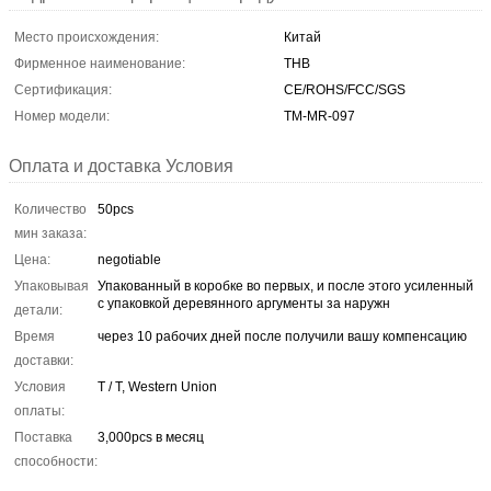
Место происхождения:
Китай
Фирменное наименование:
THB
Сертификация:
CE/ROHS/FCC/SGS
Номер модели:
TM-MR-097
Оплата и доставка Условия
Количество
50pcs
мин заказа:
Цена:
negotiable
Упаковывая
Упакованный в коробке во первых, и после этого усиленный
с упаковкой деревянного аргументы за наружн
детали:
Время
через 10 рабочих дней после получили вашу компенсацию
доставки:
Условия
T / T, Western Union
оплаты:
Поставка
3,000pcs в месяц
способности: