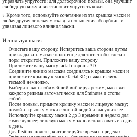
управлять упругости; для долгосрочной пользы, она улучшит
свободную кожу и восстановит упругость кожи.
Кроме того, используйте сочетание из эта крышка маски и
9.
любая другая лицевая маска для повышения абсорбциы и
удваивая лицевого влияния маски.
Используя шаги:
Очистьте вашу сторону. Испаритесь ваша сторона путем
прикладывать мягкое полотенце для того чтобы сделать
поры открытой. Приложите вашу сторону
Приложите вашу маску facial стороны 3D.
Соедините линию массажа соединяясь к крышке маски и
приложите крышку к маске facial 3D; свяжите связь
тесьмой немножко.
Выберите ваш любимейший вибрируя режим, массажи
каждого режима автоматически для 5minutes и стопы
собой.
После пользы, примите крышку маски и лицевую маску;
помойте крышку маски с чистой водой и высушите ее
Используйте крышку маски 2 до 3 времени в неделю для
самое лучшее; лицевую маску можно использовать изо дня
в день.
Для firsttime пользы, контролируйте время в пределах