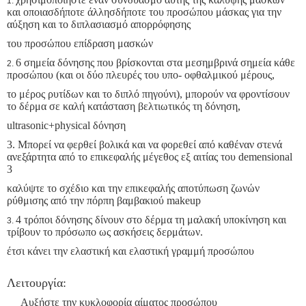
1.
και οποιασδήποτε άλλησδήποτε του προσώπου μάσκας για την
αύξηση και το διπλασιασμό απορρόφησης
του προσώπου επίδραση μασκών
6 σημεία δόνησης που βρίσκονται στα μεσημβρινά σημεία κάθε
2.
προσώπου (και οι δύο πλευρές του υπο- οφθαλμικού μέρους,
το μέρος ρυτίδων και το διπλό πηγούνι), μπορούν να φροντίσουν
το δέρμα σε καλή κατάσταση βελτιωτικός τη δόνηση,
ultrasonic+physical δόνηση
3. Μπορεί να φερθεί βολικά και να φορεθεί από καθέναν στενά
ανεξάρτητα από το επικεφαλής μέγεθος εξ αιτίας του demensional
3
καλύψτε το σχέδιο και την επικεφαλής αποτύπωση ζωνών
ρύθμισης από την πόρπη βαμβακιού makeup
4 τρόποι δόνησης δίνουν στο δέρμα τη μαλακή υποκίνηση και
3.
τρίβουν το πρόσωπο ως ασκήσεις δερμάτων.
έτσι κάνει την ελαστική και ελαστική γραμμή προσώπου
Λειτουργία:
Αυξήστε την κυκλοφορία αίματος προσώπου