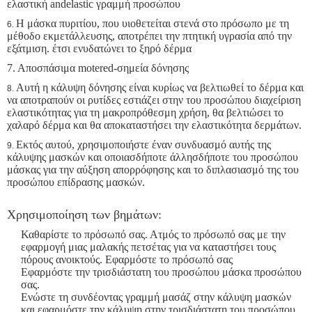
ελαστική andelastic
γραμμή προσώπου
Η μάσκα πυριτίου, που υιοθετείται στενά στο πρόσωπο με τη
6.
μέθοδο εκμετάλλευσης, αποτρέπει την πτητική υγρασία από την
εξάτμιση. έτσι ενυδατώνει το ξηρό δέρμα
7. Αποσπάσιμα motered-σημεία δόνησης
Αυτή η κάλυψη δόνησης είναι κυρίως να βελτιωθεί το δέρμα και
8.
να αποτραπούν οι ρυτίδες εστιάζει στην του προσώπου διαχείριση
ελαστικότητας για τη μακροπρόθεσμη χρήση, θα βελτιώσει το
χαλαρό δέρμα και θα αποκαταστήσει την ελαστικότητα δερμάτων.
Εκτός αυτού, χρησιμοποιήστε έναν συνδυασμό αυτής της
9.
κάλυψης μασκών και οποιασδήποτε άλλησδήποτε του προσώπου
μάσκας για την αύξηση απορρόφησης και το διπλασιασμό της του
προσώπου επίδρασης μασκών.
Χρησιμοποίηση των βημάτων:
Καθαρίστε το πρόσωπό σας. Ατμός το πρόσωπό σας με την
εφαρμογή μιας μαλακής πετσέτας για να καταστήσει τους
πόρους ανοικτούς. Εφαρμόστε το πρόσωπό σας
Εφαρμόστε την τρισδιάστατη του προσώπου μάσκα προσώπου
σας.
Ενώστε τη συνδέοντας γραμμή μασάζ στην κάλυψη μασκών
και εφαρμόστε την κάλυψη στην τρισδιάστατη του προσώπου