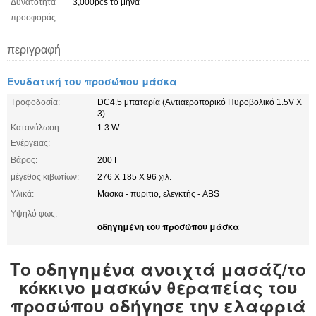
Δυνατότητα
3,000pcs το μήνα
προσφοράς:
περιγραφή
Ενυδατική του προσώπου μάσκα
Τροφοδοσία:
DC4.5 μπαταρία (Αντιαεροπορικό Πυροβολικό 1.5V Χ
3)
Κατανάλωση
1.3 W
Ενέργειας:
Βάρος:
200 Γ
μέγεθος κιβωτίων:
276 X 185 X 96 χιλ.
Υλικά:
Μάσκα - πυρίτιο, ελεγκτής - ABS
Υψηλό φως:
οδηγημένη του προσώπου μάσκα
Το οδηγημένα ανοιχτά μασάζ/το
κόκκινο μασκών θεραπείας του
προσώπου οδήγησε την ελαφριά