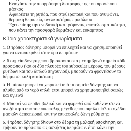
Ενισχύστε την απορρόφηση διατροφής της του προσώπου
μάσκας
Αφαιρέστε τη ρυτίδα, που σταθεροποιεί και που ανυψώνει,
θερμική θεραπεία, ανελκυστήρας προσώπου
Έχει επίσης την ενυδατική και τρέφοντας αποτελεσματικότητα,
που κάνει την προσφορά δερμάτων και εύκαμπτος
Κύρια χαρακτηριστικά γνωρίσματα
Ο τρόπος δόνησης μπορεί να επιλεχτεί και να χρησιμοποιηθεί
1.
για να ανταποκριθεί στον όρο δερμάτων
6 σημεία δόνησης που βρίσκονται στα μεσημβρινά σημεία κάθε
2.
προσώπου (και οι δύο πλευρές του subocular μέρους, του μέρους
ρυτίδων και του διπλού πηγουνιού), μπορούν να φροντίσουν το
δέρμα σε καλή κατάσταση
Η μάσκα μπορεί να χωριστεί από τα σημεία δόνησης και να
3.
πλυθεί από το νερό απλά, έτσι μπορεί να χρησιμοποιηθεί σαφώς
και υγιεινά
Μπορεί να φερθεί βολικά και να φορεθεί από καθέναν στενά
4.
ανεξάρτητα από το επικεφαλής μέγεθος που οφείλει to3 το σχέδιο
μασκών demensional και την επικεφαλής ζώνη ρύθμισης.
4 τρόποι δόνησης δίνουν στο δέρμα τη μαλακή υποκίνηση και
5.
τρίβουν το πρόσωπο ως ασκήσεις δερμάτων. έτσι κάνει την