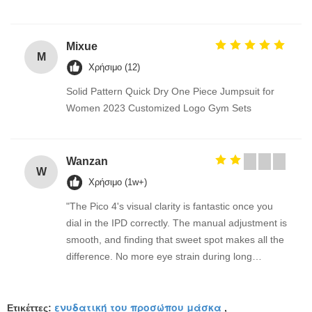
Mixue
M
Χρήσιμο (12)
Solid Pattern Quick Dry One Piece Jumpsuit for
Women 2023 Customized Logo Gym Sets
Wanzan
W
Χρήσιμο (1w+)
"The Pico 4's visual clarity is fantastic once you
dial in the IPD correctly. The manual adjustment is
smooth, and finding that sweet spot makes all the
difference. No more eye strain during long
sessions. Highly recommend taking the time to set
it up properly!""The Pico 4's visual clarity is
ενυδατική του προσώπου μάσκα
fantastic once you dial in the IPD correctly. The
Ετικέττες:
,