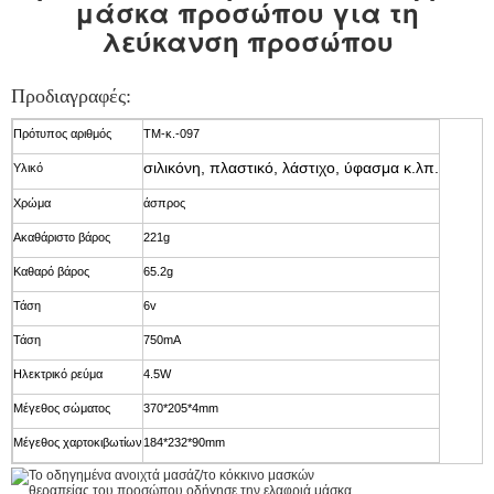
μάσκα προσώπου για τη
λεύκανση προσώπου
Προδιαγραφές:
Πρότυπος αριθμός
TM-κ.-097
σιλικόνη, πλαστικό, λάστιχο, ύφασμα κ.λπ.
Υλικό
Χρώμα
άσπρος
Ακαθάριστο βάρος
221g
Καθαρό βάρος
65.2g
Τάση
6v
Τάση
750mA
Ηλεκτρικό ρεύμα
4.5W
Μέγεθος σώματος
370*205*4mm
Μέγεθος χαρτοκιβωτίων
184*232*90mm