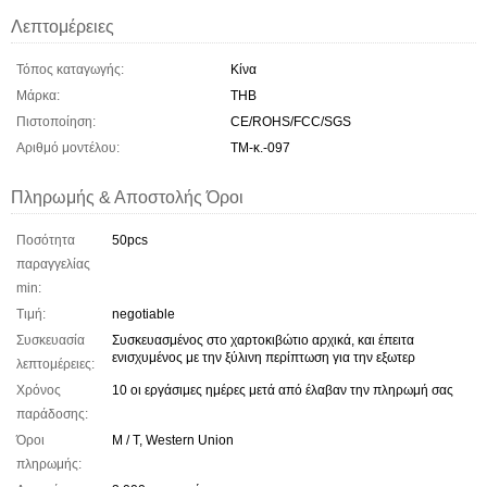
Λεπτομέρειες
Τόπος καταγωγής:
Κίνα
Μάρκα:
THB
Πιστοποίηση:
CE/ROHS/FCC/SGS
Αριθμό μοντέλου:
TM-κ.-097
Πληρωμής & Αποστολής Όροι
Ποσότητα
50pcs
παραγγελίας
min:
Τιμή:
negotiable
Συσκευασία
Συσκευασμένος στο χαρτοκιβώτιο αρχικά, και έπειτα
ενισχυμένος με την ξύλινη περίπτωση για την εξωτερ
λεπτομέρειες:
Χρόνος
10 οι εργάσιμες ημέρες μετά από έλαβαν την πληρωμή σας
παράδοσης:
Όροι
Μ / Τ, Western Union
πληρωμής: