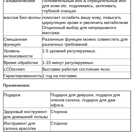
Гальванический
Положительный ион & отрицательный ион
для кожи etc. поднимаясь, затягивать,
глубокой очищая
массаж Био-волны
помогает ослабить вашу кожу, повысить
циркуляцию крови и увеличить метаболизм.
Опционный выбор для непрерывного
массажа.
Смешанная
Различные функции можно совместить для
функция
различных требований.
Уровень
1-5 уровней регулируемых.
интенсивности
Время обработки
1-15 минут регулируемых.
LCDscreen
Выставки работая состояние ясно.
Гарантированность
1 год на поставке.
Применения:
Подарок
Подарок для девушок, подарок для
членов салона, подарок для дам
офиса.
Здоровый инструмент
Сторона
для домашней пользы
Инструмент для
Сторона
салона красотки