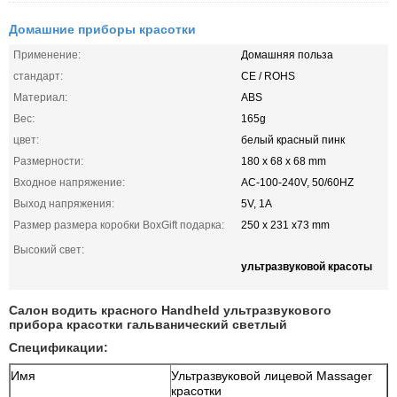
Домашние приборы красотки
Применение:
Домашняя польза
стандарт:
CE / ROHS
Материал:
ABS
Вес:
165g
цвет:
белый красный пинк
Размерности:
180 x 68 x 68 mm
Входное напряжение:
AC-100-240V, 50/60HZ
Выход напряжения:
5V, 1A
Размер размера коробки BoxGift подарка:
250 x 231 x73 mm
Высокий свет:
ультразвуковой красоты
Салон водить красного Handheld ультразвукового
прибора красотки гальванический светлый
Спецификации:
Имя
Ультразвуковой лицевой Massager
красотки