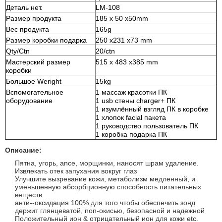
Деталь нет.
LM-108
Размер продукта
185 x 50 x50mm
Вес продукта
165g
Размер коробки подарка
250 x231 x73 mm
Qty/Ctn
20/ctn
Мастерский размер
515 x 483 x385 mm
коробки
Большое Weright
15kg
Вспомогательное
1 массаж красотки ПК
оборудование
1 usb стены charger+ ПК
1 изумлённый взгляд ПК в коробке
1 хлопок facial пакета
1 руководство пользователь ПК
1 коробка подарка ПК
Описание:
Пятна, угорь, ance, морщинки, наносят шрам удаление.
Извлекать отек запухания вокруг глаз
Улучшите вызревание кожи, метаболизм медленный, и
уменьшенную абсорбционную способность питательных
веществ.
анти--оксидация 100% для того чтобы обеспечить зонд
держит глянцеватой, non-окисью, безопасной и надежной
Положительный ион & отрицательный ион для кожи etc.