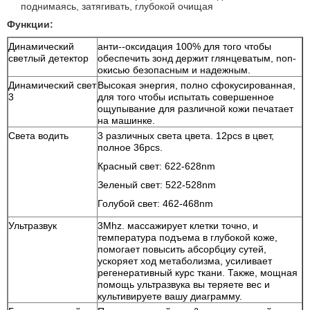
поднимаясь, затягивать, глубокой очищая
Функции:
Динамический
анти--оксидация 100% для того чтобы
светлый детектор
обеспечить зонд держит глянцеватым, non-
окисью безопасным и надежным.
Динамический свет
Высокая энергия, полно сфокусированная,
3
для того чтобы испытать совершенное
ощупывание для различной кожи печатает
на машинке.
Света водить
3 различных света цвета. 12pcs в цвет,
полное 36pcs.
Красный свет: 622-628nm
Зеленый свет: 522-528nm
Голубой свет: 462-468nm
Ультразвук
3Mhz. массажирует клетки точно, и
температура подъема в глубокой коже,
помогает повысить абсорбциу сутей,
ускоряет ход метаболизма, усиливает
регенеративный курс ткани. Также, мощная
помощь ультразвука вы теряете вес и
культивируете вашу диаграмму.