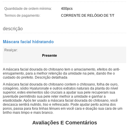
Quantidade de ordem mínima:
400pcs
Termos de pagamento:
CORRENTE DE RELÓGIO DE T/T
descrição
Máscara facial hidratando
Realçar:
Presente
A máscara facial dourada do chitosano tem o amaciamento, efeitos do anti-
enrugamento, para a melhor retenção da umidade na pele, dando lhe o
cuidado do prefeito. Descrição detalhada
A máscara facial dourada do chitosano contem o chitosano, folha de ouro,
colagénio, sódio Hyaluronate e outros extratos naturais da planta do nível
superior, estes elementos são cruciais a ajudar sua pele recuperam sua
juventude permitindo sua pele reter melhor a umidade e ganhar a
elasticidade. Após ter usado a máscara facial dourada do chitosano, você
descasca sentirá nutrido, liso e refrescado. Pode ajudar perto acima dos
poros, passa para fora linhas ténues em você cara e doação sua cara de um
brilho mais limpo e mais branco.
Avaliações E Comentários