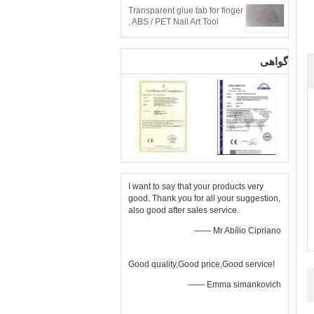
Transparent glue tab for finger
, ABS / PET Nail Art Tool
گواهی
I want to say that your products very
good. Thank you for all your suggestion,
also good after sales service.
—— Mr Abílio Cipriano
Good quality,Good price,Good service!
—— Emma simankovich