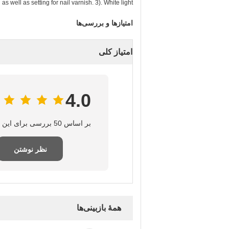
s well as setting for nail varnish. 3). White light,
امتیازها و بررسی‌ها
امتیاز کلی
4.0
بر اساس 50 بررسی برای این تامین‌کننده
نظر نوشتن
همهٔ بازبینی‌ها