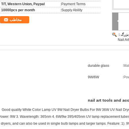
T/T, Western Union, Paypal
Payment Terms:
10000pcs per month
Supply Ability:
مخاطب
بزرگ :
Nail A
durable glass
Mat
9W/6W
Pow
nail art tools and ac
Good quality White Color Lamp UV 9W Nail Dryer Bulbs For 9W 36W UV Nail Dryer 
ower: 9W 3. Wavelength: 365nm 4. 6W/9w 395/405nm UV lamp replacement tubes, 
dryers, and can also be used in single bulb lamps and larger lamps. Feature: 1). 9