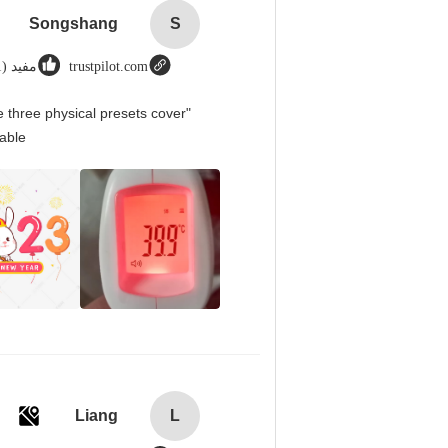
Songshang
S
trustpilot.com
مفید (1)
 three physical presets cover
able.
Liang
L