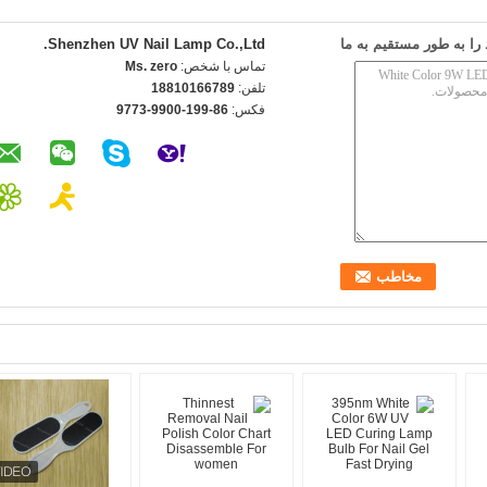
ا به طور مستقیم به ما
Shenzhen UV Nail Lamp Co.,Ltd.
تماس با شخص:
Ms. zero
تلفن:
18810166789
فکس:
86-199-9900-9773