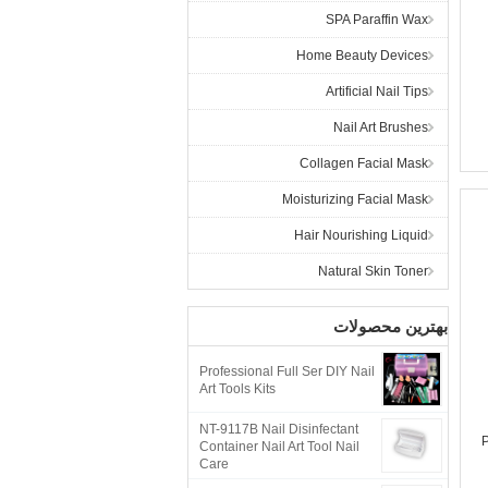
SPA Paraffin Wax
Home Beauty Devices
Artificial Nail Tips
Nail Art Brushes
Collagen Facial Mask
Moisturizing Facial Mask
Hair Nourishing Liquid
Natural Skin Toner
بهترین محصولات
Professional Full Ser DIY Nail
Art Tools Kits
NT-9117B Nail Disinfectant
P
Container Nail Art Tool Nail
Care