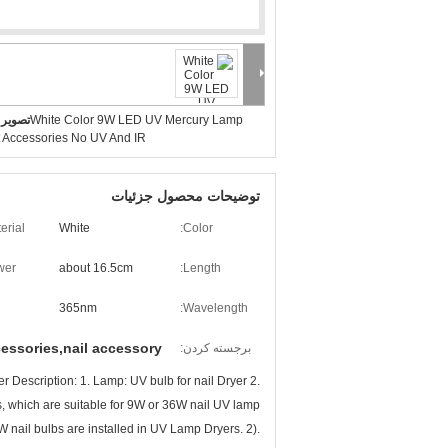
White Color 9W LED UV Mercury Lamp
تصویر 
rt Accessories No UV And IR
توضیحات محصول جزئیات
erial:
White
Color:
er:
about 16.5cm
Length:
365nm
Wavelength:
cessories,nail accessory
برجسته کردن:
Description: 1. Lamp: UV bulb for nail Dryer 2.
which are suitable for 9W or 36W nail UV lamp
W nail bulbs are installed in UV Lamp Dryers. 2).