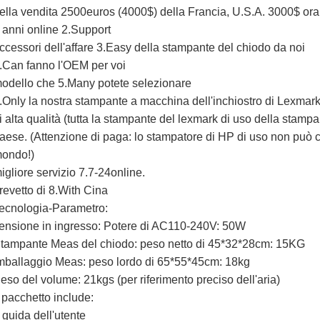
ella vendita 2500euros (4000$) della Francia, U.S.A. 3000$ ora
 anni online 2.Support
ccessori dell'affare 3.Easy della stampante del chiodo da noi
.Can fanno l'OEM per voi
odello che 5.Many potete selezionare
.Only la nostra stampante a macchina dell'inchiostro di Lexmark d
i alta qualità (tutta la stampante del lexmark di uso della stamp
aese. (Attenzione di paga: lo stampatore di HP di uso non può 
ondo!)
igliore servizio 7.7-24online.
revetto di 8.With Cina
ecnologia-Parametro:
ensione in ingresso: Potere di AC110-240V: 50W
tampante Meas del chiodo: peso netto di 45*32*28cm: 15KG
mballaggio Meas: peso lordo di 65*55*45cm: 18kg
eso del volume: 21kgs (per riferimento preciso dell'aria)
l pacchetto include:
 guida dell'utente