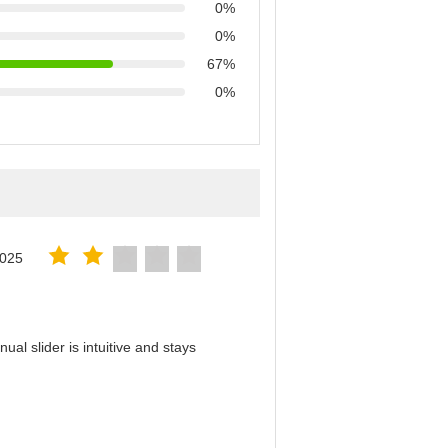
0%
0%
67%
0%
2025
al slider is intuitive and stays
！