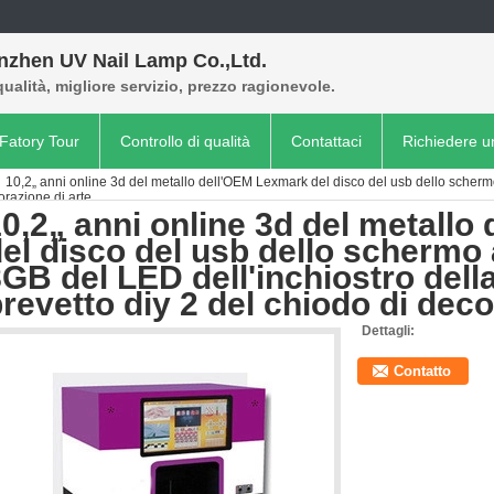
nzhen UV Nail Lamp Co.,Ltd.
qualità, migliore servizio, prezzo ragionevole.
Fatory Tour
Controllo di qualità
Contattaci
Richiedere u
10,2„ anni online 3d del metallo dell'OEM Lexmark del disco del usb dello schermo 
orazione di arte
0,2„ anni online 3d del metall
el disco del usb dello schermo a
GB del LED dell'inchiostro dell
revetto diy 2 del chiodo di deco
Dettagli:
Contatto