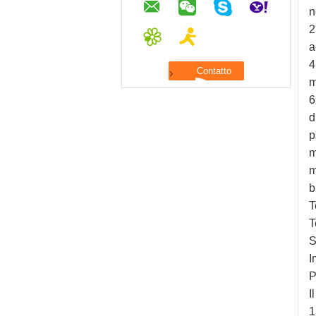
n
2
a
4
m
6
d
p
m
m
b
T
T
S
I
P
I
1