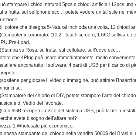
uò stampare i chiodi naturali 5pcs e chiodi artificiali 12pcs una vol
ulla frutta, sul selfphone ecc… potete vedere un tal stile nel me
unzione:
)Il colore che disegna 5-Natural inchioda una volta, 12 chiodi art
)Computer incorporato. (10,2 ' 'touch screen), 1.66G software d
PU.Pre-Load.
)Stampa su Rosa, su frutta, sul cellulare, sull'uovo ecc…
otere che 4Plug può usare immediatamente. molto conveniente
nstallare ancora tutto il software, 4 parti di USB per il carico di p
omputer.
)sostiene per giocare il video o immagine, può attirare l'inserzi
nnunci su.
)Stampatore del chiodo di DIY, potete stampare l'arte del chiod
usica e di Vedio del favorate.
)Con 8GB recuperi il disco del sistema USB, può facile reinstalla
erché avete bisogno dell'affare noi?
rezzo 1.Wholesale più economico.
a nostra stampante del chiodo nella vendita 5000$ del Brasile,