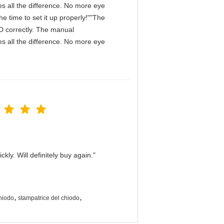
s all the difference. No more eye
e time to set it up properly!""The
IPD correctly. The manual
s all the difference. No more eye
kly. Will definitely buy again."
,
,
hiodo
stampatrice del chiodo