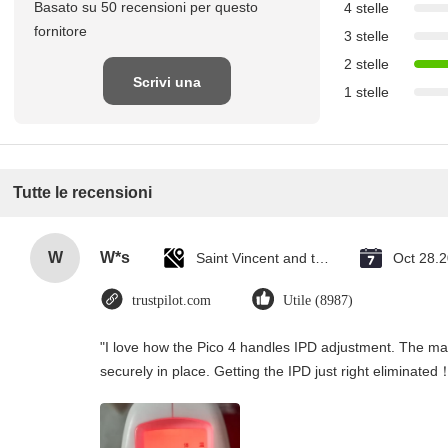
Basato su 50 recensioni per questo
4 stelle
fornitore
3 stelle
2 stelle
Scrivi una
1 stelle
recensione
Tutte le recensioni
W
W*s
Saint Vincent and the Grenadines
Oct 28.
trustpilot.com
Utile (8987)
"I love how the Pico 4 handles IPD adjustment. The manu
securely in place. Getting the IPD just right eliminated