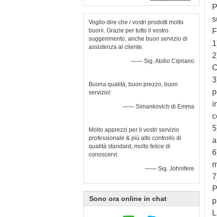
P
s
Voglio dire che i vostri prodotti molto
buoni. Grazie per tutto il vostro
F
suggerimento, anche buon servizio di
1
assistenza al cliente.
2
—— Sig. Abílio Cipriano
C
3
Buona qualità, buon prezzo, buon
p
servizio!
i
—— Simankovich di Emma
c
5
Molto apprezzi per il vostri servizio
professionale & più alto controllo di
a
qualità standard, molto felice di
6
conoscervi.
m
—— Sig. Johnifere
7
P
Sono ora online in chat
p
L