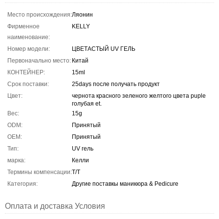
Место происхождения:
Ляонин
Фирменное
KELLY
наименование:
Номер модели:
ЦВЕТАСТЫЙ UV ГЕЛЬ
Первоначально место:
Китай
КОНТЕЙНЕР:
15ml
Срок поставки:
25days после получать продукт
Цвет:
чернота красного зеленого желтого цвета puple
голубая et.
Вес:
15g
ODM:
Принятый
OEM:
Принятый
Тип:
UV гель
марка:
Келли
Термины компенсации:
T/T
Категория:
Другие поставкы маникюра & Pedicure
Оплата и доставка Условия