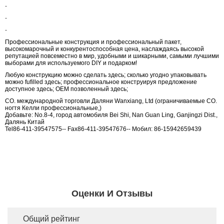
-
-
-
Профессиональные конструкция и профессиональный пакет,
высокомарочный и конкурентоспособная цена, наслаждаясь высокой
репутацией повсеместно в мир, удобными и шикарными, самыми лучшими
выборами для используемого DIY и подарком!
Любую конструкцию можно сделать здесь; сколько угодно упаковывать
можно fufilled здесь; профессиональное конструируя предложение
доступное здесь; OEM позволенный здесь;
CO. международной торговли Даляни Wanxiang, Ltd (ограничиваемые CO.
ногтя Келли профессиональные,)
Добавьте: No.8-4, город автомобиля Bei Shi, Nan Guan Ling, Ganjingzi Dist.,
Далянь Китай
Tel86-411-39547575-- Fax86-411-39547676-- Мобил: 86-15942659439
Оценки И Отзывы
Общий рейтинг