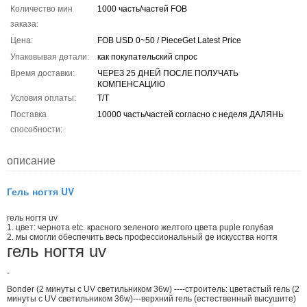
Количество мин
1000 часть/частей FOB
заказа:
Цена:
FOB USD 0~50 / PieceGet Latest Price
Упаковывая детали:
как покупательский спрос
Время доставки:
ЧЕРЕЗ 25 ДНЕЙ ПОСЛЕ ПОЛУЧАТЬ
КОМПЕНСАЦИЮ
Условия оплаты:
T/T
Поставка
10000 часть/частей согласно с неделя ДАЛЯНЬ
способности:
описание
Гель ногтя UV
гель ногтя uv
1. цвет: чернота etc. красного зеленого желтого цвета puple голубая
2. мы смогли обеспечить весь профессиональный ge искусства ногтя
гель ногтя uv
-
Bonder (2 минуты с UV светильником 36w) ----строитель: цветастый гель (2
минуты с UV светильником 36w)---верхний гель (естественный высушите)