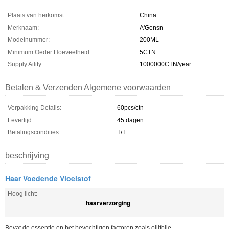
Plaats van herkomst:
China
Merknaam:
A'Gensn
Modelnummer:
200ML
Minimum Oeder Hoeveelheid:
5CTN
Supply Aility:
1000000CTN/year
Betalen & Verzenden Algemene voorwaarden
Verpakking Details:
60pcs/ctn
Levertijd:
45 dagen
Betalingscondities:
T/T
beschrijving
Haar Voedende Vloeistof
Hoog licht:
haarverzorging
Bevat de essentie en het bevochtigen factoren zoals olijfolie,