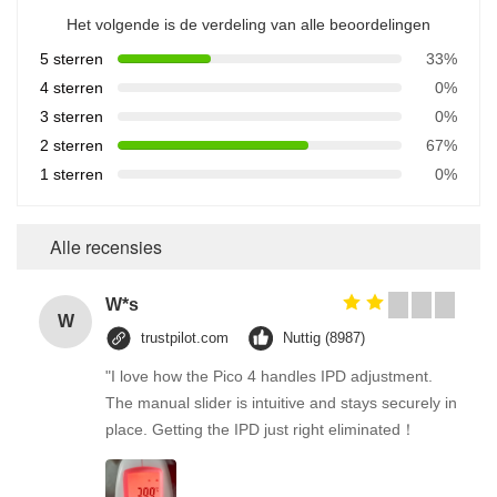
Het volgende is de verdeling van alle beoordelingen
5 sterren
33%
4 sterren
0%
3 sterren
0%
2 sterren
67%
1 sterren
0%
Alle recensies
W*s
W
trustpilot.com
Nuttig (8987)
"I love how the Pico 4 handles IPD adjustment.
The manual slider is intuitive and stays securely in
place. Getting the IPD just right eliminated！